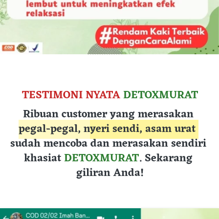
TESTIMONI NYATA 
DETOXMURAT
Ribuan customer yang merasakan 
pegal-pegal,
n
yeri sendi, asam urat 
s
udah mencoba dan merasakan sendiri 
khasiat 
DETOXMURAT
. Sekarang 
giliran Anda!