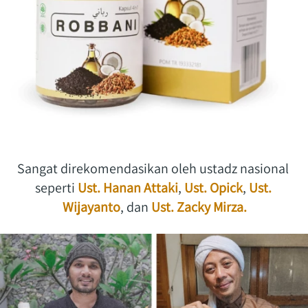
Sangat direkomendasikan oleh ustadz nasional 
seperti 
Ust. Hanan Attaki
,
Ust. Opick
,
Ust. 
Wijayanto
, dan
Ust. Zacky Mirza.