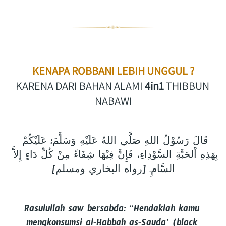
KENAPA ROBBANI LEBIH UNGGUL ?
KARENA DARI BAHAN ALAMI 
4in1
 THIBBUN 
NABAWI
قَالَ رَسُوْلُ اللهِ صَلَّي اللهُ عَلَيْهِ وَسَلَّمَ: عَلَيْكُمْ 
بِهَذِهِ اْلحَبَّةِ السَّوْدِاءِ، فَإِنَّ فِيْهَا شِفَاءً مِنْ كُلِّ دَاءٍ إِلاَّ 
السَّامِ. [رواه البخاري ومسلم]
Rasulullah saw bersabda: “Hendaklah kamu 
mengkonsumsi al-Habbah as-Sauda’ (black 