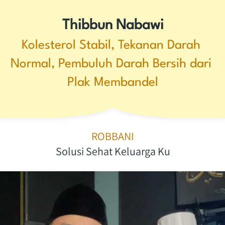
Thibbun Nabawi
Kolesterol Stabil, Tekanan Darah 
Normal, Pembuluh Darah Bersih dari 
Plak Membandel
ROBBANI
Solusi Sehat Keluarga Ku