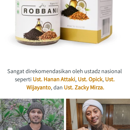
Sangat direkomendasikan oleh ustadz nasional 
seperti 
Ust. Hanan Attaki
,
Ust. Opick
,
Ust. 
Wijayanto
, dan
Ust. Zacky Mirza.