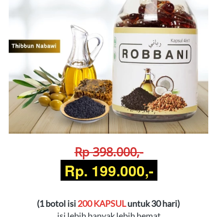
Rp 398.000,-
 Rp. 199.000,- 
(1 botol isi 
200 KAPSUL
 untuk 30 hari) 
isi lebih banyak lebih hemat