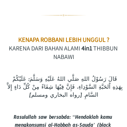
KENAPA ROBBANI LEBIH UNGGUL ?
KARENA DARI BAHAN ALAMI 
4in1
 THIBBUN 
NABAWI
قَالَ رَسُوْلُ اللهِ صَلَّي اللهُ عَلَيْهِ وَسَلَّمَ: عَلَيْكُمْ 
بِهَذِهِ اْلحَبَّةِ السَّوْدِاءِ، فَإِنَّ فِيْهَا شِفَاءً مِنْ كُلِّ دَاءٍ إِلاَّ 
السَّامِ. [رواه البخاري ومسلم]
Rasulullah saw bersabda: “Hendaklah kamu 
mengkonsumsi al-Habbah as-Sauda’ (black 